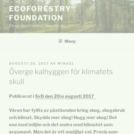
Hoppa
ECOFORESTRY
till
FOUNDATION
innehåll
Ekosystembaserat skogsbruk
Meny
PUBLICERAT
AUGUSTI 20, 2017
AV
MIKAEL
Överge kalhyggen för klimatets
skull
Publicerat i
SvD den 20:e augusti 2017
Våren har fyllts av påståenden kring skog, skogsbruk
och klimat. Skydda mer skog! Hugg mer skog! Det
ena med miljön och det andra med klimatet som
argument. Men det är ett omöjligt val. Precis som