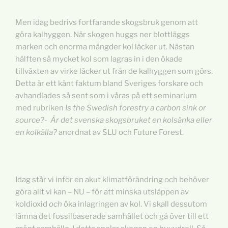
Men idag bedrivs fortfarande skogsbruk genom att
göra kalhyggen. När skogen huggs ner blottläggs
marken och enorma mängder kol läcker ut. Nästan
hälften så mycket kol som lagras in i den ökade
tillväxten av virke läcker ut från de kalhyggen som görs.
Detta är ett känt faktum bland Sveriges forskare och
avhandlades så sent som i våras på ett seminarium
med rubriken
Is the Swedish forestry a carbon sink or
source?- Är det svenska skogsbruket en kolsänka eller
en kolkälla?
anordnat av SLU och Future Forest.
Idag står vi inför en akut klimatförändring och behöver
göra allt vi kan – NU – för att minska utsläppen av
koldioxid
och
öka inlagringen av kol. Vi skall dessutom
lämna det fossilbaserade samhället och gå över till ett