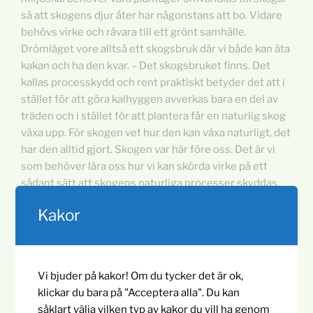
så att skogens djur åter har någonstans att bo. Vidare
behövs virke och råvara till ett grönt samhälle.
Drömläget vore alltså ett skogsbruk där vi både kan äta
kakan och ha den kvar. – Det skogsbruket finns. Det
kallas processkydd och rent praktiskt betyder det att i
stället för att göra kalhyggen avverkas bara en del av
träden och i stället för att plantera får en naturlig skog
växa upp. För skogen vet hur den kan växa naturligt, det
har den alltid gjort. Skogen var här före oss. Det är vi
som behöver lära oss hur vi kan skörda virke på ett
sådant sätt att skogens naturliga processer skyddas.
Kakor
Lübeck stad ställde om sitt skogsbruk enligt dessa
principer redan 1992 vilket gett upphov till namnet
Vi bjuder på kakor! Om du tycker det är ok,
Lübeckmodellen. Omställningen i Lübeck har gått långt
klickar du bara på "Acceptera alla". Du kan
över förväntan och lett till såväl ökad tillväxt, rikare
såklart välja vilken typ av kakor du vill ha genom