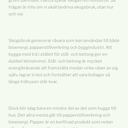
grönt samhälle. I detta spelar skogen en huvudroll. Så
frågan är inte om vi skall bedriva skogsbruk, utan hur
och var.
Skogsbruk genererar råvara som kan användas till både
bioenergi, papperstillverkning och byggindustri. Att
bygga med trä i stället för stål- och betong ger en
dubbel klimatvinst. Stål- och betong är mycket
energikrävande att framställa medan virke växer av sig
själv, lagrar in kol och fortsätter att vara kollager så
länge trähusen står kvar.
Dock blir idag bara en mindre del av det som huggs till
hus. Det allra mesta går till papperstillverkning och
bioenergi. Papper är en kortlivad produkt som redan