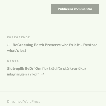
Inläggsnavigering
Föregående
FÖREGÅENDE
inlägg
ReGreening Earth Preserve what’s left – Restore
what´s lost
Nästa
NÄSTA
inlägg
Slutreplik SvD: ”Om fler träd får stå kvar ökar
inlagringen av kol”
Drivs med WordPress