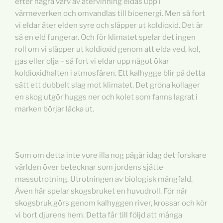
efter några varv av återvinning eldas upp i
värmeverken och omvandlas till bioenergi. Men så fort
vi eldar äter elden syre och släpper ut koldioxid. Det är
så en eld fungerar. Och för klimatet spelar det ingen
roll om vi släpper ut koldioxid genom att elda ved, kol,
gas eller olja – så fort vi eldar upp något ökar
koldioxidhalten i atmosfären. Ett kalhygge blir på detta
sätt ett dubbelt slag mot klimatet. Det gröna kollager
en skog utgör huggs ner och kolet som fanns lagrat i
marken börjar läcka ut.
Som om detta inte vore illa nog pågår idag det forskare
världen över betecknar som jordens sjätte
massutrotning. Utrotningen av biologisk mångfald.
Även här spelar skogsbruket en huvudroll. För när
skogsbruk görs genom kalhyggen river, krossar och kör
vi bort djurens hem. Detta får till följd att många