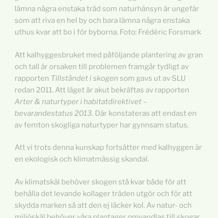
lämna några enstaka träd som naturhänsyn är ungefär
som att riva en hel by och bara lämna några enstaka
uthus kvar att bo i för byborna. Foto: Frédéric Forsmark
Att kalhyggesbruket med påföljande plantering av gran
och tall är orsaken till problemen framgår tydligt av
rapporten
Tillståndet i skogen
som gavs ut av SLU
redan 2011. Att läget är akut bekräftas av rapporten
Arter & naturtyper i habitatdirektivet –
bevarandestatus 2013.
Där konstateras att endast
en
av femton skogliga naturtyper har gynnsam status.
Att vi trots denna kunskap fortsätter med kalhyggen är
en ekologisk och klimatmässig skandal.
Av klimatskäl behöver skogen stå kvar både för att
behålla det levande kollager träden utgör och för att
skydda marken så att den ej läcker kol. Av natur- och
miljöskäl behöver våra plantager omvandlas till skogar