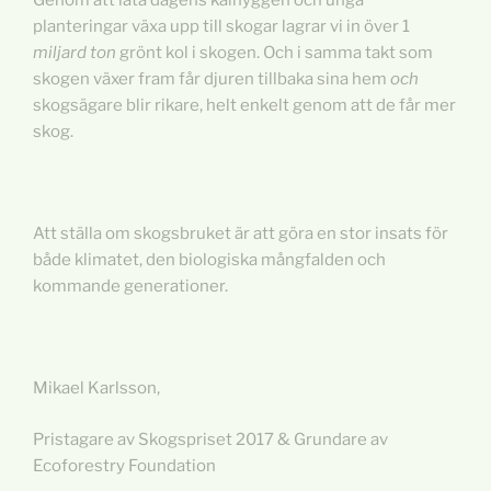
Genom att låta dagens kalhyggen och unga
planteringar växa upp till skogar lagrar vi in över 1
miljard
ton
grönt kol i skogen. Och i samma takt som
skogen växer fram får djuren tillbaka sina hem
och
skogsägare blir rikare, helt enkelt genom att de får mer
skog.
Att ställa om skogsbruket är att göra en stor insats för
både klimatet, den biologiska mångfalden och
kommande generationer.
Mikael Karlsson,
Pristagare av Skogspriset 2017 & Grundare av
Ecoforestry Foundation